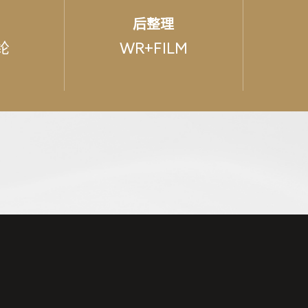
后整理
纶
WR+FILM