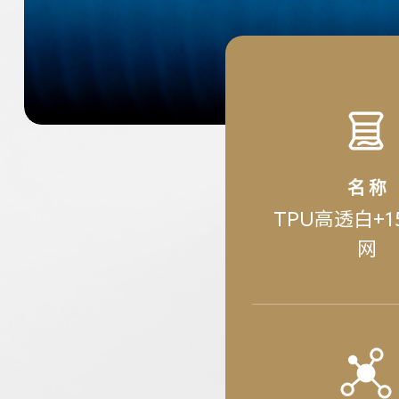
名 称
TPU高透白+1
网