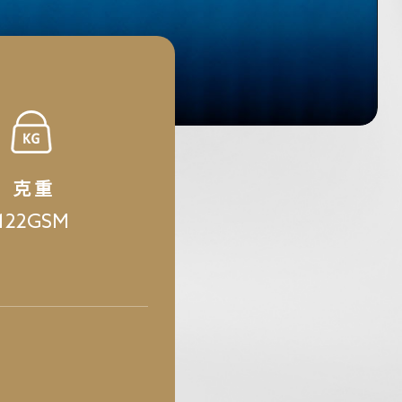
克 重
122GSM