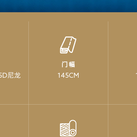
门 幅
5D尼龙
145CM