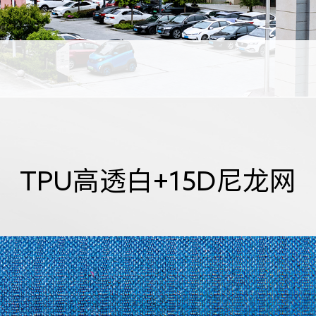
TPU高透白+15D尼龙网