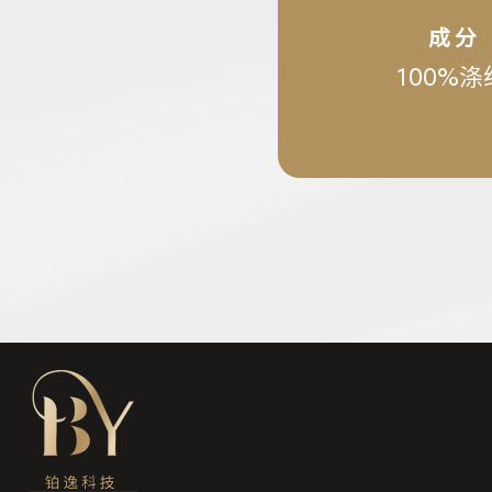
成 分
100%涤