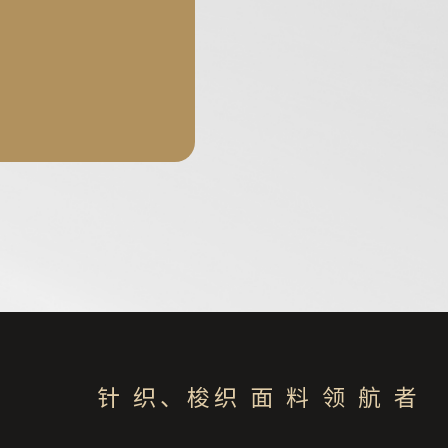
针 织、梭织 面 料 领 航 者