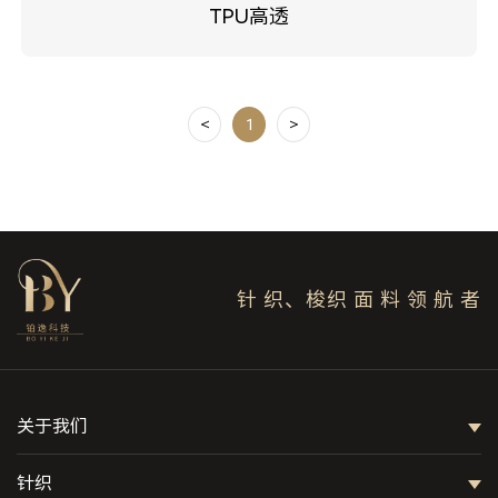
TPU高透
<
1
>
针 织、梭织 面 料 领 航 者
关于我们
针织