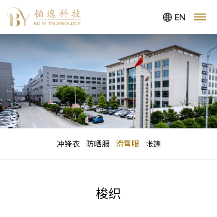
EN
冲锋衣
防晒服
滑雪服
帐篷
梭织