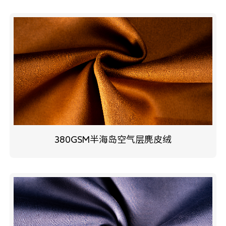
380GSM半海岛空气层麂皮绒