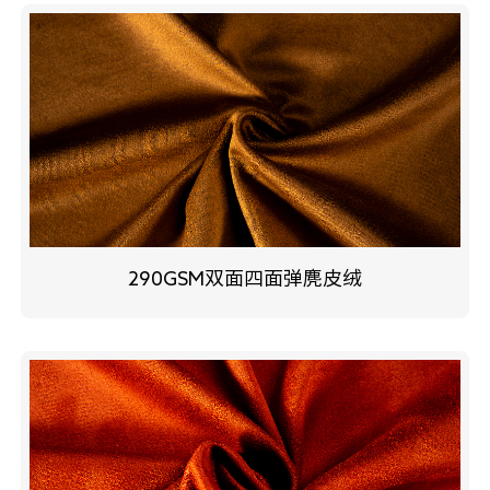
290GSM双面四面弹麂皮绒