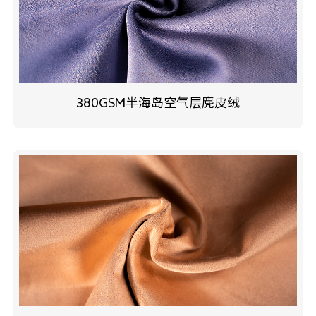
380GSM半海岛空气层麂皮绒