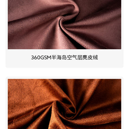
360GSM半海岛空气层麂皮绒