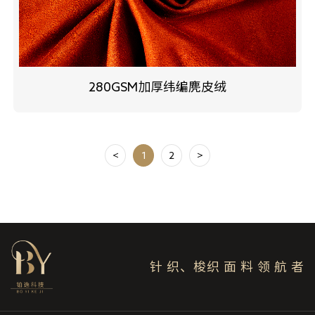
280GSM加厚纬编麂皮绒
<
1
2
>
针 织、梭织 面 料 领 航 者