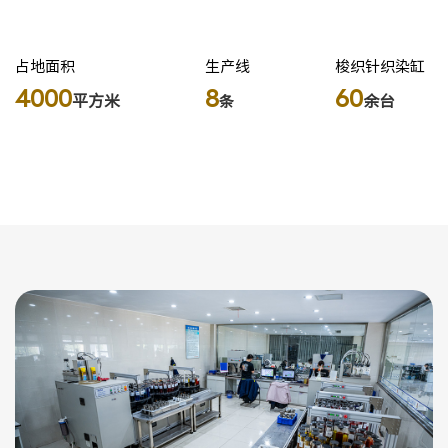
占地面积
生产线
梭织针织染缸
4000
8
60
平方米
余台
条