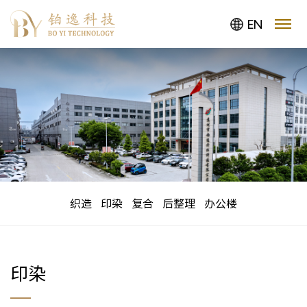
EN
织造
印染
复合
后整理
办公楼
印染