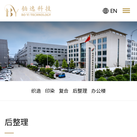
EN
织造
印染
复合
后整理
办公楼
后整理