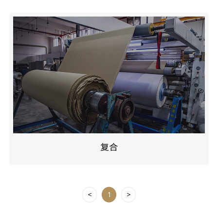
复合
<
1
>