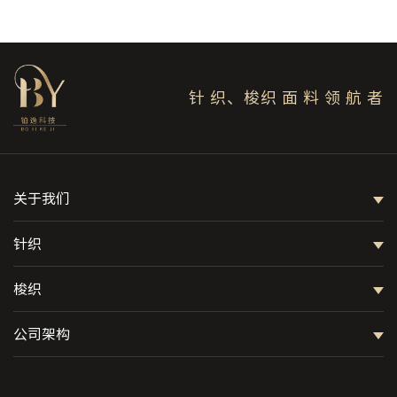
针 织、梭织 面 料 领 航 者
关于我们
针织
梭织
公司架构